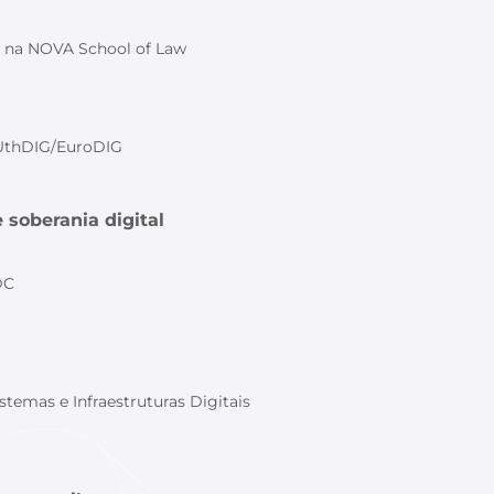
or na NOVA School of Law
OUthDIG/EuroDIG
e soberania digital
DC
stemas e Infraestruturas Digitais