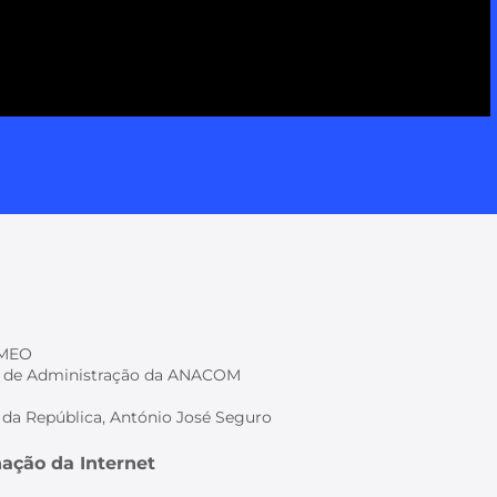
a MEO
o de Administração da ANACOM
 da República, António José Seguro
ação da Internet