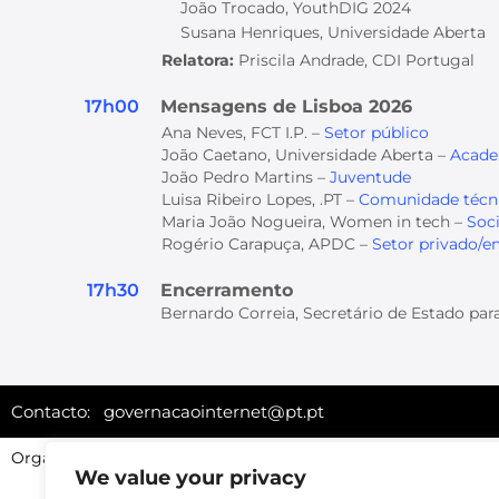
João Trocado, YouthDIG 2024
Susana Henriques, Universidade Aberta
Relatora:
Priscila Andrade, CDI Portugal
17h00
Mensagens de Lisboa 2026
Ana Neves, FCT I.P. –
Setor público
João Caetano, Universidade Aberta –
Acade
João Pedro Martins –
Juventude
Luisa Ribeiro Lopes, .PT –
Comunidade técn
Maria João Nogueira, Women in tech –
Soci
Rogério Carapuça, APDC –
Setor privado/e
17h30
Encerramento
Bernardo Correia, Secretário de Estado para
Contacto:
governacaointernet@pt.pt
Organizadores:
We value your privacy