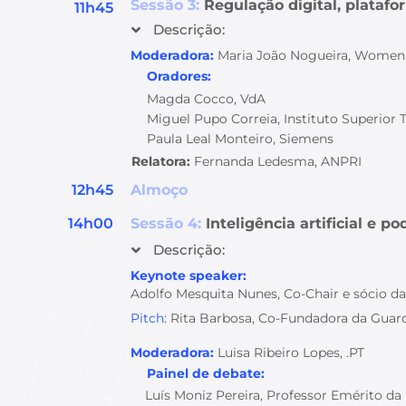
Sessão 3:
Regulação digital, plataf
11h45
Descrição:
Moderadora:
Maria João Nogueira, Women 
Oradores:
Magda Cocco, VdA
Miguel Pupo Correia, Instituto Superior 
Paula Leal Monteiro, Siemens
Relatora:
Fernanda Ledesma, ANPRI
12h45
Almoço
14h00
Sessão 4:
Inteligência artificial e p
Descrição:
Keynote speaker:
Adolfo Mesquita Nunes,
Co-Chair e sócio da
Pitch:
Rita Barbosa,
Co-Fundadora da Guar
Moderadora:
Luisa Ribeiro Lopes, .PT
Painel de debate:
Luís Moniz Pereira, Professor Emérito da