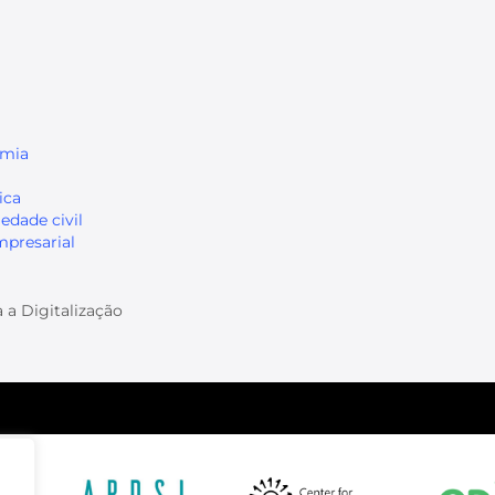
mia
ica
edade civil
mpresarial
 a Digitalização