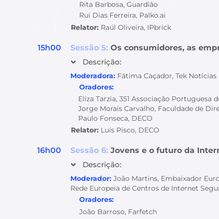
Rita Barbosa, Guardião
Rui Dias Ferreira, Palko.ai
Relator:
Raúl Oliveira, IPbrick
15h00
Sessão 5:
Os consumidores, as empre
Descrição:
Moderadora:
Fátima Caçador, Tek Notícias
Oradores:
Eliza Tarzia, 351 Associação Portuguesa 
Jorge Morais Carvalho, Faculdade de Dir
Paulo Fonseca, DECO
Relator:
Luís Pisco,
DECO
16h00
Sessão 6:
Jovens e o futuro da Inter
Descrição:
Moderador:
João Martins, Embaixador Euro
Rede Europeia de Centros de Internet Segu
Oradores:
João Barroso, Farfetch