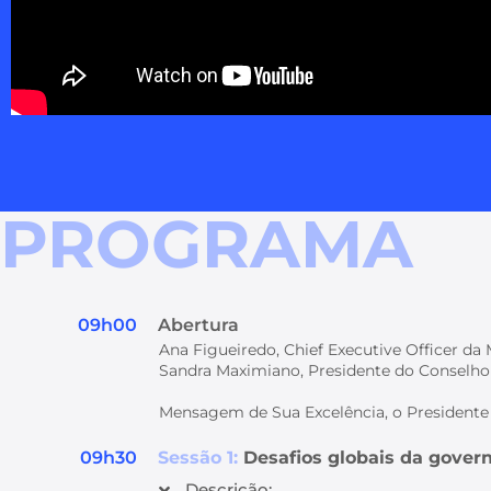
PROGRAMA
09h00
Abertura
Ana Figueiredo, Chief Executive Officer d
Sandra Maximiano, Presidente do Conselh
Mensagem de Sua Excelência, o Presidente
09h30
Sessão 1:
Desafios globais da govern
Descrição: