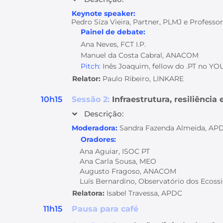
Keynote speaker:
Pedro Siza Vieira, Partner, PLMJ e Profess
Painel de debate:
Ana Neves, FCT I.P.
Manuel da Costa Cabral, ANACOM
Pitch:
Inês Joaquim, fellow do .PT no Y
Relator:
Paulo Ribeiro, LINKARE
10h15
Sessão 2:
Infraestrutura, resiliência 
Descrição:
Moderadora:
Sandra Fazenda Almeida, AP
Oradores:
Ana Aguiar, ISOC PT
Ana Carla Sousa, MEO
Augusto Fragoso, ANACOM
Luís Bernardino, Observatório dos Ecossi
Relatora:
Isabel Travessa, APDC
11h15
Pausa para café